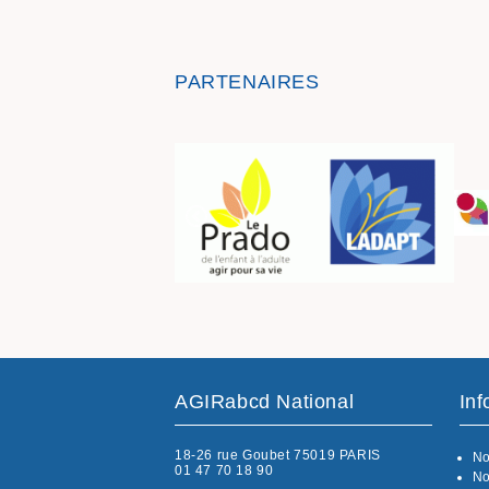
PARTENAIRES
AGIRabcd National
Inf
18-26 rue Goubet 75019 PARIS
No
01 47 70 18 90
No