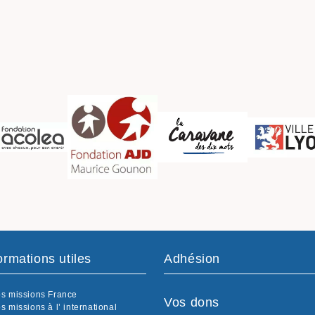
ormations utiles
Adhésion
s missions France
Vos dons
s missions à l’ international