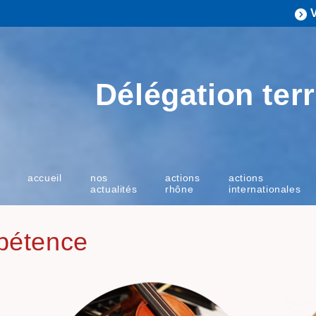
Délégation terr
accueil
nos
actions
actions
actualités
rhône
internationales
pétence