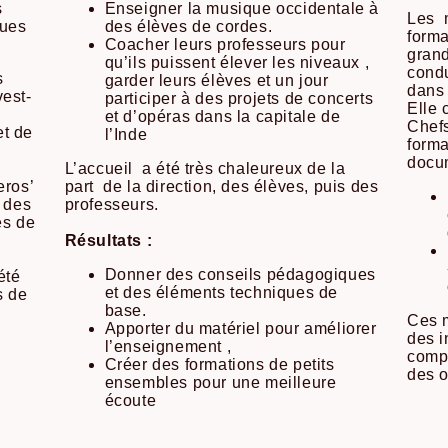
s
Enseigner la musique occidentale à
Les m
ques
des élèves de cordes.
forma
Coacher leurs professeurs pour
grand
qu’ils puissent élever les niveaux ,
condu
es
garder leurs élèves et un jour
dans 
est-
participer à des projets de concerts
Elle 
et d’opéras dans la capitale de
Chefs
et de
l’Inde
forma
docum
L’accueil a été très chaleureux de la
eros’
part de la direction, des élèves, puis des
t des
professeurs.
es de
Résultats :
Donner des conseils pédagogiques
été
et des éléments techniques de
s de
base.
Ces m
Apporter du matériel pour améliorer
des i
l’enseignement ,
compé
Créer des formations de petits
des o
ensembles pour une meilleure
écoute