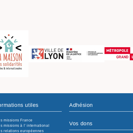
ormations utiles
Adhésion
s missions France
Vos dons
s missions à l’ international
s relations européennes