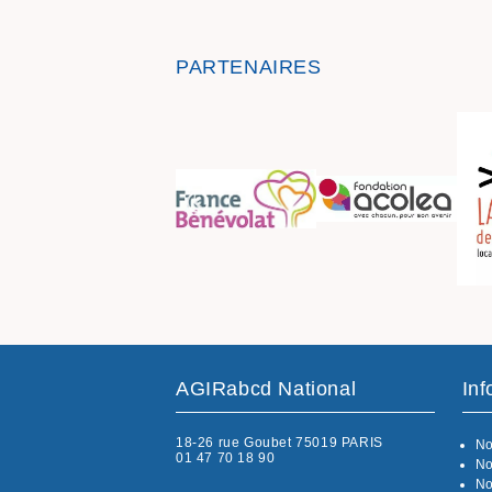
PARTENAIRES
AGIRabcd National
Inf
18-26 rue Goubet 75019 PARIS
No
01 47 70 18 90
No
No