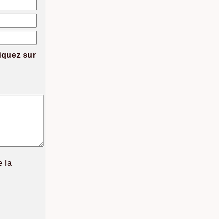
iquez sur
e la