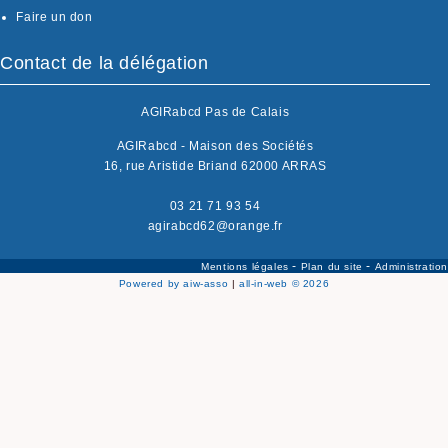
Faire un don
Contact de la délégation
AGIRabcd Pas de Calais
AGIRabcd - Maison des Sociétés
16, rue Aristide Briand 62000 ARRAS
03 21 71 93 54
agirabcd62@orange.fr
-
-
Mentions légales
Plan du site
Administration
Powered by aiw-asso
|
all-in-web © 2026