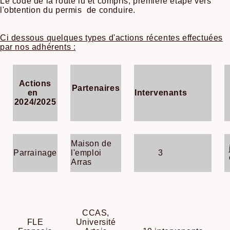
Le code de la route lu et compris, première étape vers
l'obtention du permis de conduire.
Ci dessous quelques types d'actions récentes effectuées
par nos adhérents :
Actions
Partenaires
en
Intervenants
2024/2025
Maison de
Parrainage
l'emploi
3
Arras
CCAS,
FLE
Université