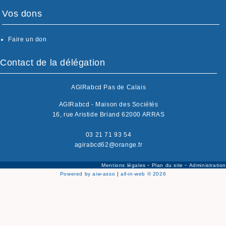
Vos dons
Faire un don
Contact de la délégation
AGIRabcd Pas de Calais
AGIRabcd - Maison des Sociétés
16, rue Aristide Briand 62000 ARRAS
03 21 71 93 54
agirabcd62@orange.fr
-
-
Mentions légales
Plan du site
Administration
Powered by aiw-asso
|
all-in-web © 2026