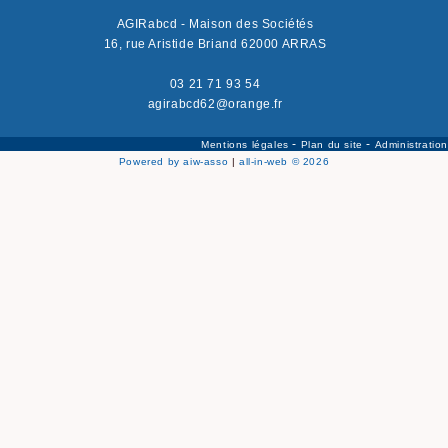
AGIRabcd - Maison des Sociétés
16, rue Aristide Briand 62000 ARRAS
03 21 71 93 54
agirabcd62@orange.fr
-
-
Mentions légales
Plan du site
Administration
Powered by aiw-asso
|
all-in-web © 2026