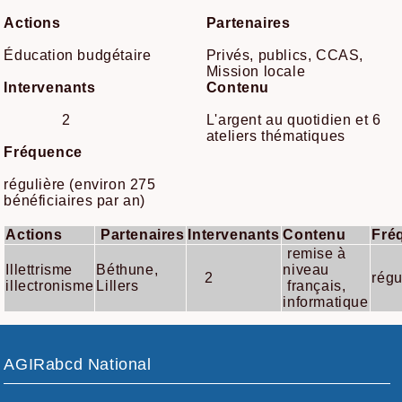
Actions
Partenaires
Éducation budgétaire
Privés, publics, CCAS,
Mission locale
Intervenants
Contenu
2
L'argent au quotidien et 6
ateliers thématiques
Fréquence
régulière (environ 275
bénéficiaires par an)
Actions
Partenaires
Intervenants
Contenu
Fré
remise à
Illettrisme
Béthune,
niveau
2
régu
illectronisme
Lillers
français,
informatique
AGIRabcd National