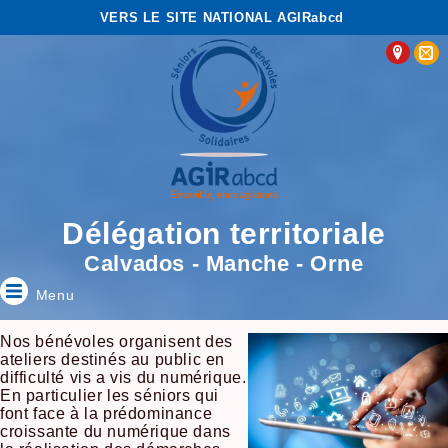
VERS LE SITE NATIONAL AGIRabcd
Délégation territoriale
Calvados - Manche - Orne
Menu
Nos bénévoles organisent des
ateliers destinés au public en
difficulté vis a vis du numérique.
En particulier les séniors qui
font face à la prédominance
croissante du numérique dans