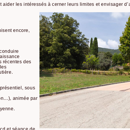
 aider les intéressés à cerner leurs limites et envisager 
uisent encore,
 conduire
naissance
s récentes des
les
tière.
présentiel, sous
on…), animée par
oyenne.
bcd et séance de