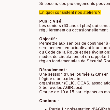
Si besoin, des prolongements peuvent
En quoi consistent nos ateliers ?
Public visé :
Les seniors (60 ans et plus) qui cond
régulièrement ou occasionnellement.
Objectif :
Permettre aux seniors de continuer à
sereinement, en actualisant leur con
du Code de la Route et des évolution
modes de circulation, et en rappelant 
règles fondamentales de Sécurité Rou
Déroulement :
Une session d’une journée (2x3h) en 
l’égide d’un partenaire
organisateur (CLIC, CCAS, associati
2 bénévoles AGIRabcd.
Groupe de 10 à 15 participants en m
Contenu :
Partie 1 : présentation d’AGIRa