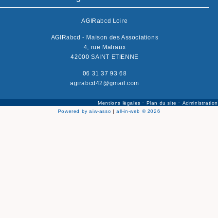
AGIRabcd Loire
AGIRabcd - Maison des Associations
4, rue Malraux
42000 SAINT ETIENNE
06 31 37 93 68
agirabcd42@gmail.com
-
-
Mentions légales
Plan du site
Administration
Powered by aiw-asso
|
all-in-web © 2026