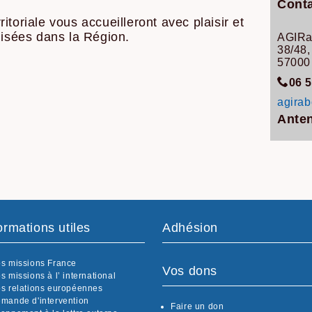
Conta
toriale vous accueilleront avec plaisir et
lisées dans la Région.
AGIRa
38/48,
57000
06 5
agira
Anten
ormations utiles
Adhésion
s missions France
Vos dons
s missions à l’ international
s relations européennes
mande d'intervention
Faire un don