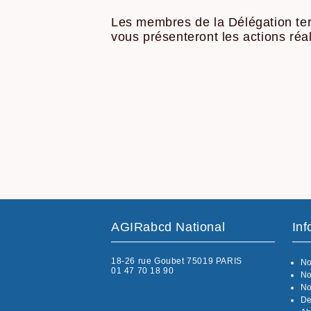
Les membres de la Délégation terri
vous présenteront les actions réa
AGIRabcd National
Inf
18-26 rue Goubet 75019 PARIS
No
01 47 70 18 90
No
No
De