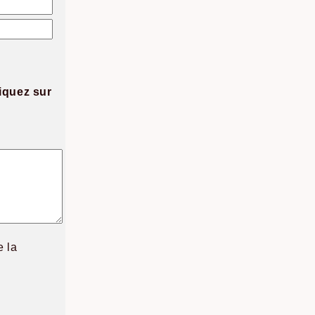
iquez sur
e la