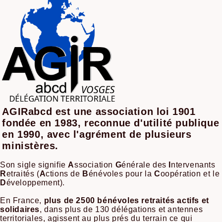
AGIRabcd est une association loi 1901
fondée en 1983, reconnue d'utilité publique
en 1990, avec l'agrément de plusieurs
ministères.
Son sigle signifie
A
ssociation
G
énérale des
I
ntervenants
R
etraités (
A
ctions de
B
énévoles pour la
C
oopération et le
D
éveloppement).
En France,
plus de 2500 bénévoles retraités actifs et
solidaires
, dans plus de 130 délégations et antennes
territoriales, agissent au plus prés du terrain ce qui