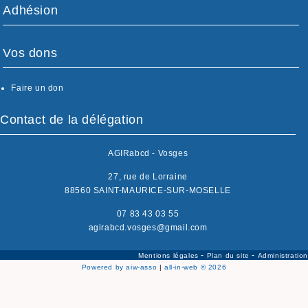
Adhésion
Vos dons
Faire un don
Contact de la délégation
AGIRabcd - Vosges
27, rue de Lorraine
88560 SAINT-MAURICE-SUR-MOSELLE
07 83 43 03 55
agirabcd.vosges@gmail.com
-
-
Mentions légales
Plan du site
Administration
Powered by aiw-asso
|
all-in-web © 2026