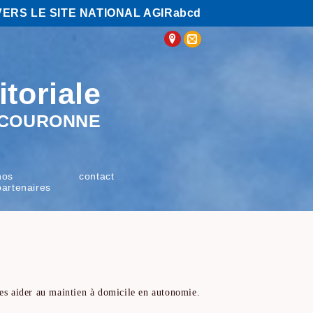
VERS LE SITE NATIONAL AGIRabcd
itoriale
E COURONNE
nos
contact
partenaires
 les aider au maintien à domicile en autonomie.