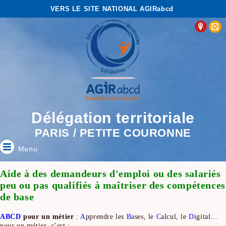
VERS LE SITE NATIONAL AGIRabcd
Délégation territoriale
PARIS / PETITE COURONNE
Menu
Aide à des demandeurs d'emploi ou des salariés
peu ou pas qualifiés à maîtriser des compétences
de base
ABCD
pour un métier
:
A
pprendre les
B
ases, le
C
alcul, le
D
igital…
pour un métier, c’est :