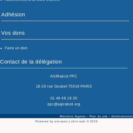
Adhésion
Vos dons
Faire un don
Contact de la délégation
AGIRabcd PPC
18-26 rue Goubet 75019 PARIS
01 49 49 18 30
ppc@agirabcd.org
-
-
Mentions légales
Plan du site
Administration
Powered by aiw-asso
|
all-in-web © 2026