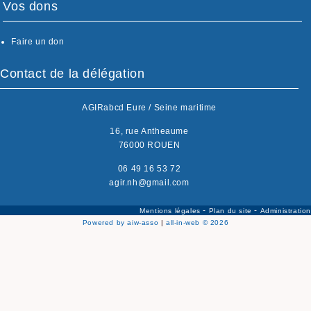
Vos dons
Faire un don
Contact de la délégation
AGIRabcd Eure / Seine maritime
16, rue Antheaume
76000 ROUEN
06 49 16 53 72
agir.nh@gmail.com
-
-
Mentions légales
Plan du site
Administration
Powered by aiw-asso
|
all-in-web © 2026