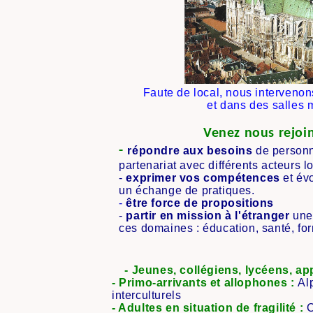
Faute de local, nous interveno
et dans des salles 
Venez nous rejo
-
répondre aux besoins
de personn
partenariat avec différents acteurs 
-
exprimer v
os
compétences
et
évo
un
échange
de pratiques.
-
être force de propositions
-
partir en mission à l'étranger
une
ces domaines :
éducation, santé, for
- Jeunes, collégiens, lycéens, app
- Primo-arrivants et allophones :
Al
interculturels
- Adultes en situation de fragilité :
C