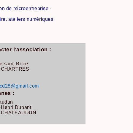
n de microentreprise -
re, ateliers numériques
cter l'association :
e saint Brice
0 CHARTRES
bcd28@gmail.com
nes :
audun
 Henri Dunant
0 CHATEAUDUN