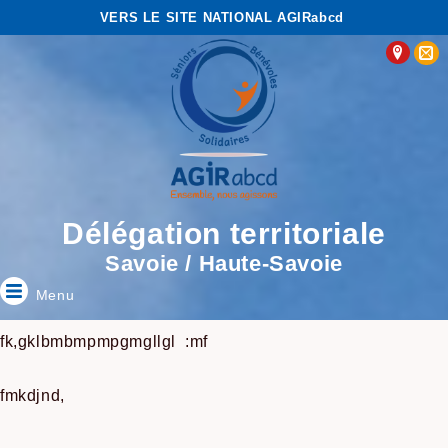
VERS LE SITE NATIONAL AGIRabcd
Délégation territoriale
Savoie / Haute-Savoie
Menu
fk,gklbmbmpmpgmgllgl :mf
fmkdjnd,