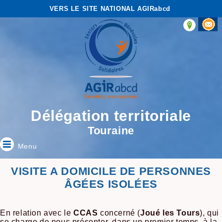
VERS LE SITE NATIONAL AGIRabcd
Délégation territoriale
Touraine
Menu
VISITE A DOMICILE DE PERSONNES
ÂGÉES ISOLÉES
En relation avec le
CCAS
concerné (
Joué les Tours
), qui
se charge de nous présenter, dans un premier temps, à la