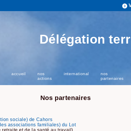
Délégation terr
accueil
nos
international
nos
actions
partenaires
Nos partenaires
ion sociale) de Cahors
s associations familiales) du Lot
traite et de la santé au travail)