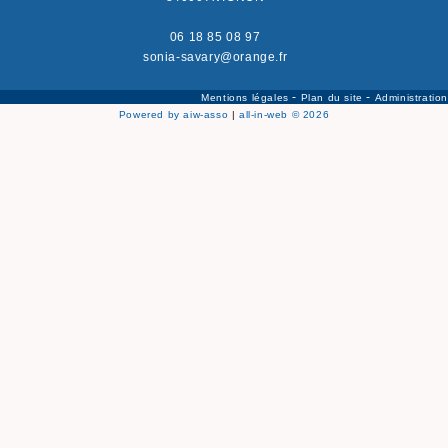
06 18 85 08 97
sonia-savary@orange.fr
-
-
Mentions légales
Plan du site
Administration
Powered by aiw-asso
|
all-in-web © 2026