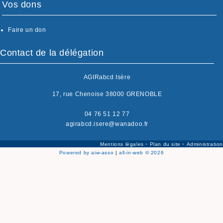
Vos dons
Faire un don
Contact de la délégation
AGIRabcd Isère
17, rue Chenoise 38000 GRENOBLE
04 76 51 12 77
agirabcd.isere@wanadoo.fr
-
-
Mentions légales
Plan du site
Administration
Powered by aiw-asso
|
all-in-web © 2026