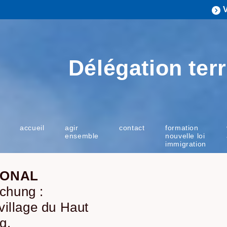
Délégation terr
accueil
agir
contact
formation
ensemble
nouvelle loi
immigration
IONAL
chung :
village du Haut
g.