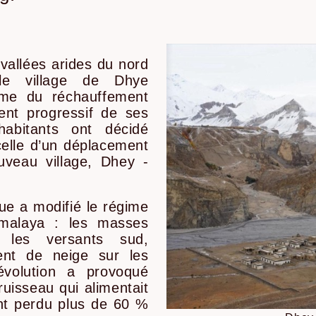
vallées arides du nord
e village de Dhye
time du réchauffement
ent progressif de ses
abitants ont décidé
 celle d’un déplacement
uveau village, Dhey -
e a modifié le régime
Himalaya : les masses
 les versants sud,
ent de neige sur les
volution a provoqué
uisseau qui alimentait
ont perdu plus de 60 %