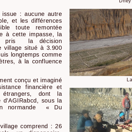
Dhey
ssue : aucune autre
le, et les différences
sible toute remontée
ce à cette impasse, la
a pris la décision
 village situé à 3.900
depuis longtemps comme
ètres, à la confluence
ment conçu et imaginé
La
sistance financière et
 étrangers, dont la
ce d’AGIRabcd, sous la
ation normande « Du
illage comprend : 26