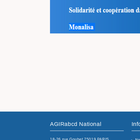
AGIRabcd National
Inf
18-26 rue Goubet 75019 PARIS