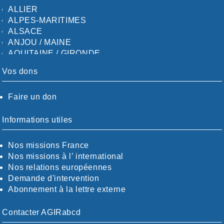
ALLIER
ALPES-MARITIMES
ALSACE
ANJOU / MAINE
AQUITAINE / GIRONDE
AQUITAINE / SUD
Vos dons
AUDE
AUVERGNE / SUD
Faire un don
CALVADOS-ORNE
BOUCHES-DU-RHÖNE / ALPES
CHARENTE-MARITIME
Informations utiles
CÖTE-D'OR
CÖTES-D'ARMOR
Nos missions France
DORDOGNE
Nos missions à l’ international
DRÖME / ARDÈCHE
Nos relations européennes
ESSONNE
Demande d'intervention
EURE-ET-LOIR
Abonnement à la lettre externe
EURE/SEINE-MARITIME
FINISTÈRE
Contacter AGIRabcd
GARD