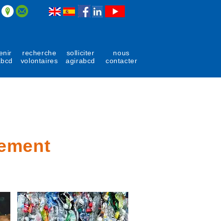
enir
recherche
solliciter
nous
abcd
volontaires
agirabcd
contacter
nement