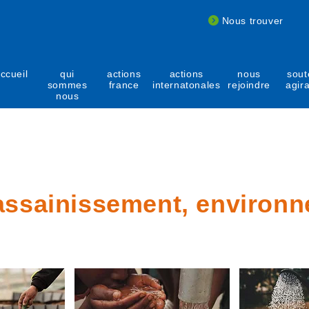
Nous trouver
ccueil
qui
actions
actions
nous
sout
sommes
france
internatonales
rejoindre
agir
nous
assainissement, environ