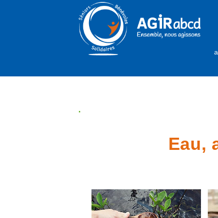
a
.
Eau, 