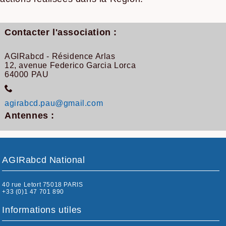
Contacter l'association :
AGIRabcd - Résidence Arlas
12, avenue Federico Garcia Lorca
64000 PAU
agirabcd.pau@gmail.com
Antennes :
AGIRabcd National
40 rue Letort 75018 PARIS
+33 (0)1 47 701 890
Informations utiles