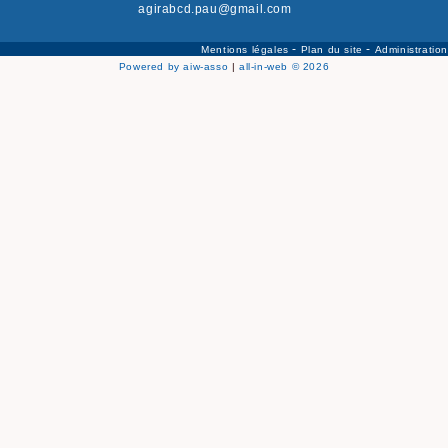
agirabcd.pau@gmail.com
-
-
Mentions légales
Plan du site
Administration
Powered by aiw-asso
|
all-in-web © 2026